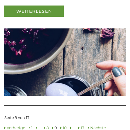
WEITERLESEN
Seite 9 von 17.
Vorherige
1
…
8
9
10
…
17
Nächste