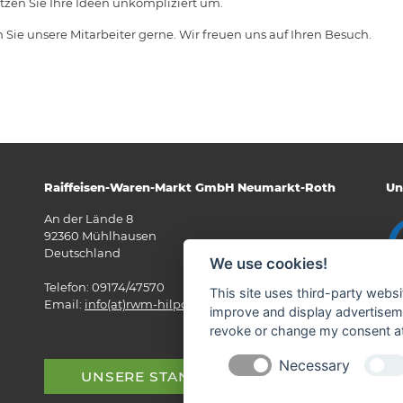
zen Sie Ihre Ideen unkompliziert um.
Sie unsere Mitarbeiter gerne. Wir freuen uns auf Ihren Besuch.
Raiffeisen-Waren-Markt GmbH Neumarkt-Roth
Un
An der Lände 8
92360 Mühlhausen
Deutschland
We use cookies!
Telefon: 09174/47570
This site uses third-party websi
Email:
info(at)rwm-hilpoltstein.de
improve and display advertisemen
revoke or change my consent at 
Necessary
UNSERE STANDORTE