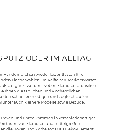
SPUTZ ODER IM ALLTAG
im Handumdrehen wieder los, entlasten Ihre
enden Fläche wählen. Im Raiffeisen-Markt erwartet
odukte ergänzt werden. Neben kleineren Utensilien
 die Ihnen die täglichen und wöchentlichen
eiten schneller erledigen und zugleich auf ein
darunter auch kleinere Modelle sowie Bezüge.
en Boxen und Körbe kommen in verschiedenartiger
erstauen von kleineren und mittelgroßen
önnen die Boxen und Körbe sogar als Deko-Element