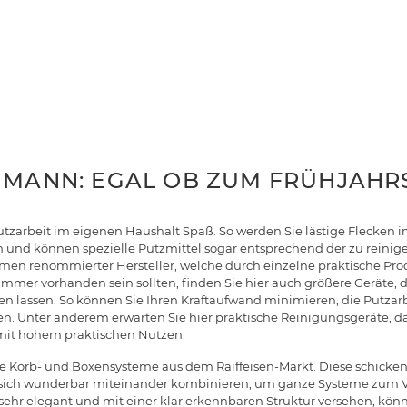
HMANN: EGAL OB ZUM FRÜHJAHR
utzarbeit im eigenen Haushalt Spaß. So werden Sie lästige Flecken 
ln und können spezielle Putzmittel sogar entsprechend der zu reinig
temen renommierter Hersteller, welche durch einzelne praktische Pr
immer vorhanden sein sollten, finden Sie hier auch größere Geräte,
n lassen. So können Sie Ihren Kraftaufwand minimieren, die Putzarb
uen. Unter anderem erwarten Sie hier praktische Reinigungsgeräte, 
mit hohem praktischen Nutzen.
e Korb- und Boxensysteme aus dem Raiffeisen-Markt. Diese schick
n sich wunderbar miteinander kombinieren, um ganze Systeme zum V
h sehr elegant und mit einer klar erkennbaren Struktur versehen, k