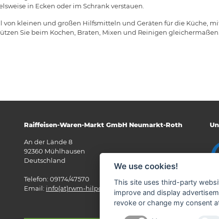
pielsweise in Ecken oder im Schrank verstauen.
l von kleinen und großen Hilfsmitteln und Geräten für die Küche, mi
tzen Sie beim Kochen, Braten, Mixen und Reinigen gleichermaßen. E
Raiffeisen-Waren-Markt GmbH Neumarkt-Roth
Un
An der Lände 8
92360 Mühlhausen
Deutschland
We use cookies!
Telefon: 09174/47570
This site uses third-party websi
Email:
info(at)rwm-hilpoltstein.de
improve and display advertisemen
revoke or change my consent at 