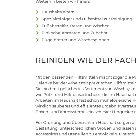
Weiterhin bieten wir Ihnen:
Haushaltsleitern
Spezialreiniger und Hilfsmittel zur Reinigung
Fußabstreifer, Besen und Wischer
Einkochautomaten und Zubehör
Bügelbretter und Wäschespinnen
REINIGEN WIE DER FAC
Mit den passenden Hilfsmitteln macht sogar die P
Gelenke bei der Arbeit mit praktischen Hilfsmitte
Sie ein breit gefächertes Sortiment von Wischsys
wie Putz- und Mikrofasertüchern, die im Haushalt 
Arbeiten im Haushalt fast schon mühelos erscheine
wirklich sauberes und effizientes Ergebnis vertra
Boxen- und Korbsysteme: ein schicker Hingucker 
Für Ordnung und Übersicht im Haushalt sorgen di
Gestaltung, unterschiedlichen Größen und lasse
Accessoires und Utensilien zu entwickeln. Optisc