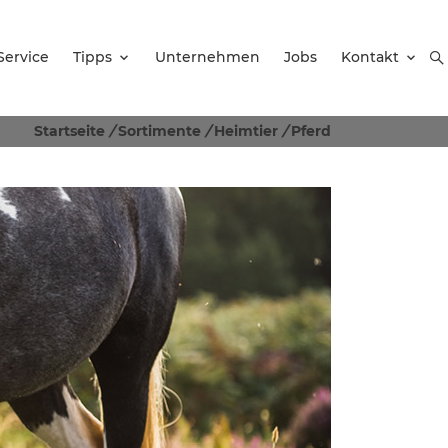
Service
Tipps
Unternehmen
Jobs
Kontakt
Startseite
/
Sortimente
/
Heimtier
/
Pferd