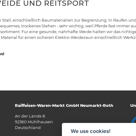
WEIDE UND REITSPORT
 Stall, einschließlich Baumaterialien zur Begrenzung. In Raufen und
bequemes, trockenes Stehen - sehr wichtig, weil Pferde fast immer au
sortiment. Für eine gesunde, nahrhafte Weide halten wir das richtige
Material für einen sicheren Elektro-Weidezaun einschließlich Werk
en!
Raiffeisen-Waren-Markt GmbH Neumarkt-Roth
Un
An der Lände 8
92360 Mühlhausen
Deutschland
We use cookies!