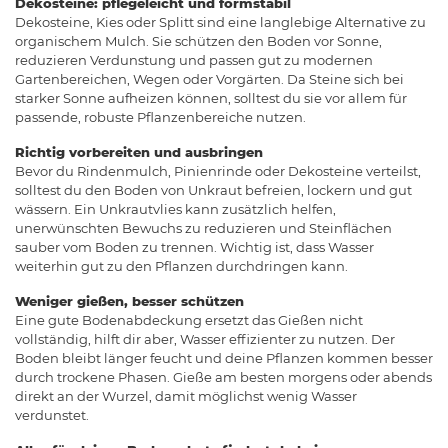
Dekosteine: pflegeleicht und formstabil
Dekosteine, Kies oder Splitt sind eine langlebige Alternative zu
organischem Mulch. Sie schützen den Boden vor Sonne,
reduzieren Verdunstung und passen gut zu modernen
Gartenbereichen, Wegen oder Vorgärten. Da Steine sich bei
starker Sonne aufheizen können, solltest du sie vor allem für
passende, robuste Pflanzenbereiche nutzen.
Richtig vorbereiten und ausbringen
Bevor du Rindenmulch, Pinienrinde oder Dekosteine verteilst,
solltest du den Boden von Unkraut befreien, lockern und gut
wässern. Ein Unkrautvlies kann zusätzlich helfen,
unerwünschten Bewuchs zu reduzieren und Steinflächen
sauber vom Boden zu trennen. Wichtig ist, dass Wasser
weiterhin gut zu den Pflanzen durchdringen kann.
Weniger gießen, besser schützen
Eine gute Bodenabdeckung ersetzt das Gießen nicht
vollständig, hilft dir aber, Wasser effizienter zu nutzen. Der
Boden bleibt länger feucht und deine Pflanzen kommen besser
durch trockene Phasen. Gieße am besten morgens oder abends
direkt an der Wurzel, damit möglichst wenig Wasser
verdunstet.