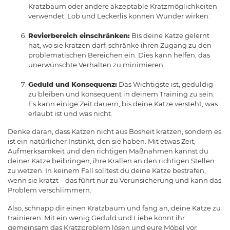
Kratzbaum oder andere akzeptable Kratzmöglichkeiten
verwendet. Lob und Leckerlis können Wunder wirken.
Revierbereich einschränken:
Bis deine Katze gelernt
hat, wo sie kratzen darf, schränke ihren Zugang zu den
problematischen Bereichen ein. Dies kann helfen, das
unerwünschte Verhalten zu minimieren.
Geduld und Konsequenz:
Das Wichtigste ist, geduldig
zu bleiben und konsequent in deinem Training zu sein.
Es kann einige Zeit dauern, bis deine Katze versteht, was
erlaubt ist und was nicht.
Denke daran, dass Katzen nicht aus Bosheit kratzen, sondern es
ist ein natürlicher Instinkt, den sie haben. Mit etwas Zeit,
Aufmerksamkeit und den richtigen Maßnahmen kannst du
deiner Katze beibringen, ihre Krallen an den richtigen Stellen
zu wetzen. In keinem Fall solltest du deine Katze bestrafen,
wenn sie kratzt – das führt nur zu Verunsicherung und kann das
Problem verschlimmern.
Also, schnapp dir einen Kratzbaum und fang an, deine Katze zu
trainieren. Mit ein wenig Geduld und Liebe könnt ihr
gemeinsam das Kratzproblem lösen und eure Möbel vor