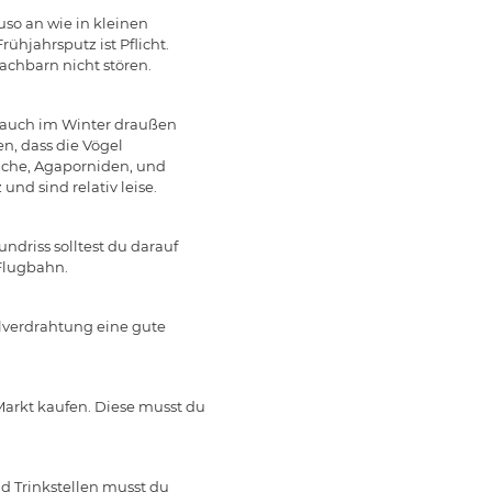
uso an wie in kleinen
ühjahrsputz ist Pflicht.
achbarn nicht stören.
e auch im Winter draußen
en, dass die Vögel
iche, Agaporniden, und
nd sind relativ leise.
ndriss solltest du darauf
 Flugbahn.
elverdrahtung eine gute
arkt kaufen. Diese musst du
d Trinkstellen musst du