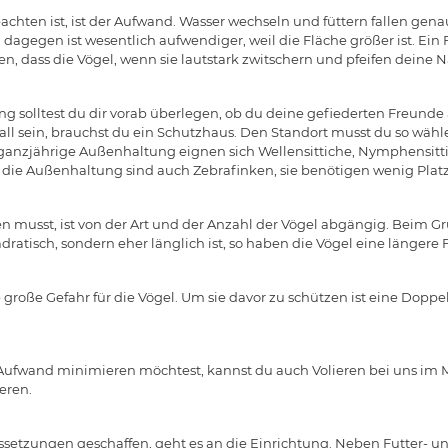
eachten ist, ist der Aufwand. Wasser wechseln und füttern fallen gena
agegen ist wesentlich aufwendiger, weil die Fläche größer ist. Ein Fr
n, dass die Vögel, wenn sie lautstark zwitschern und pfeifen deine N
g solltest du dir vorab überlegen, ob du deine gefiederten Freund
r Fall sein, brauchst du ein Schutzhaus. Den Standort musst du so wähl
 ganzjährige Außenhaltung eignen sich Wellensittiche, Nymphensitt
r die Außenhaltung sind auch Zebrafinken, sie benötigen wenig Platz u
n musst, ist von der Art und der Anzahl der Vögel abgängig. Beim Gru
adratisch, sondern eher länglich ist, so haben die Vögel eine längere
große Gefahr für die Vögel. Um sie davor zu schützen ist eine Dopp
ufwand minimieren möchtest, kannst du auch Volieren bei uns im M
eren.
ssetzungen geschaffen, geht es an die Einrichtung. Neben Futter- un