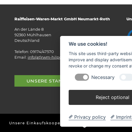
Raiffeisen-Waren-Markt GmbH Neumarkt-Roth
Un
An der Lände 8
92360 Mühlhausen
Deutschland
We use cookies!
Telefon: 09174/47570
This site uses third-party websi
Email:
info(at)rwm-hilpoltstein.de
improve and display advertisemen
revoke or change my consent at 
Necessary
UNSERE STANDORTE
Reject optional
Privacy policy
Imprint
Unsere Einkaufskooperation