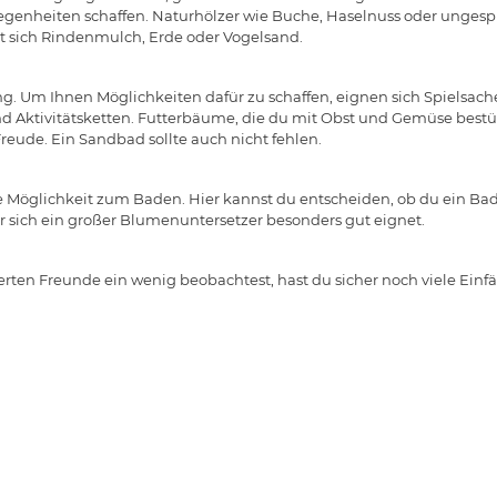
egenheiten schaffen. Naturhölzer wie Buche, Haselnuss oder unges
net sich Rindenmulch, Erde oder Vogelsand.
. Um Ihnen Möglichkeiten dafür zu schaffen, eignen sich Spielsachen
d Aktivitätsketten. Futterbäume, die du mit Obst und Gemüse bestü
reude. Ein Sandbad sollte auch nicht fehlen.
 Möglichkeit zum Baden. Hier kannst du entscheiden, ob du ein Ba
ür sich ein großer Blumenuntersetzer besonders gut eignet.
ten Freunde ein wenig beobachtest, hast du sicher noch viele Einf