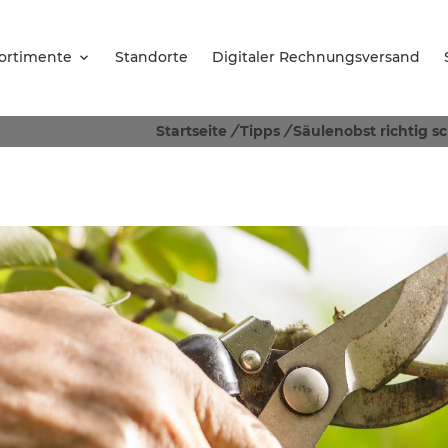
ortimente
Standorte
Digitaler Rechnungsversand
Startseite
/
Tipps
/
Säulenobst richtig sc