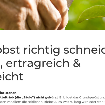
bst richtig schnei
, ertragreich &
eicht
ibt stehen
tteltrieb (die „Säule“) nicht gekürzt
. Er bildet das Grundgerüst und
n vor allem die seitlichen Triebe: Alles, was zu lang wird oder stark