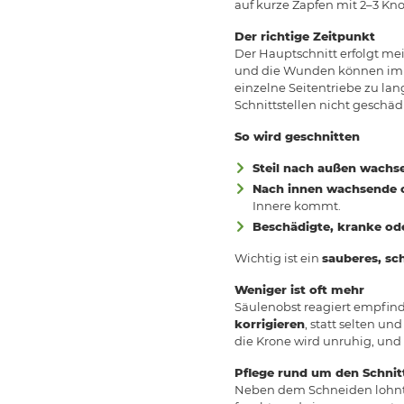
auf kurze Zapfen mit 2–3 Kn
Der richtige Zeitpunkt
Der Hauptschnitt erfolgt me
und die Wunden können im Fr
einzelne Seitentriebe zu lan
Schnittstellen nicht geschäd
So wird geschnitten
Steil nach außen wachs
Nach innen wachsende o
Innere kommt.
Beschädigte, kranke od
Wichtig ist ein
sauberes, sc
Weniger ist oft mehr
Säulenobst reagiert empfind
korrigieren
, statt selten un
die Krone wird unruhig, und 
Pflege rund um den Schnit
Neben dem Schneiden lohnt s