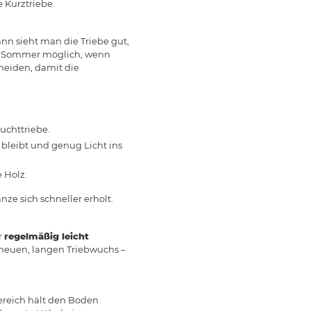
 Kurztriebe.
ann sieht man die Triebe gut,
 im Sommer möglich, wenn
neiden, damit die
uchttriebe.
g bleibt und genug Licht ins
 Holz.
nze sich schneller erholt.
r
regelmäßig leicht
ur neuen, langen Triebwuchs –
ereich hält den Boden