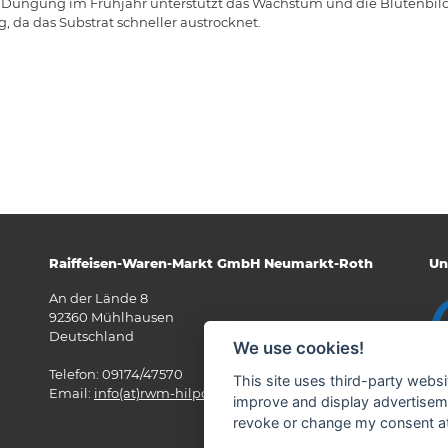
 Düngung im Frühjahr unterstützt das Wachstum und die Blütenbildu
 da das Substrat schneller austrocknet.
Raiffeisen-Waren-Markt GmbH Neumarkt-Roth
Un
An der Lände 8
92360 Mühlhausen
Deutschland
We use cookies!
Telefon: 09174/47570
This site uses third-party websi
Email:
info(at)rwm-hilpoltstein.de
improve and display advertisemen
revoke or change my consent at 