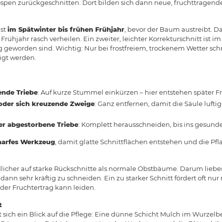
ospen zurückgeschnitten. Dort bilden sich dann neue, fruchttragende
ist
im Spätwinter bis frühen Frühjahr
, bevor der Baum austreibt. D
ühjahr rasch verheilen. Ein zweiter, leichter Korrekturschnitt ist
g geworden sind. Wichtig: Nur bei frostfreiem, trockenem Wetter sch
igt werden.
ende Triebe
: Auf kurze Stummel einkürzen – hier entstehen später Fr
der sich kreuzende Zweige
: Ganz entfernen, damit die Säule lufti
er abgestorbene Triebe
: Komplett herausschneiden, bis ins gesunde
harfes Werkzeug
, damit glatte Schnittflächen entstehen und die Pfla
licher auf starke Rückschnitte als normale Obstbäume. Darum liebe
d dann sehr kräftig zu schneiden. Ein zu starker Schnitt fördert oft n
der Fruchtertrag kann leiden.
t
ich ein Blick auf die Pflege: Eine dünne Schicht Mulch im Wurzelb