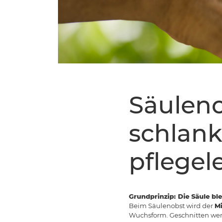
Säuleno
schlank
pflegel
Grundprinzip: Die Säule ble
Beim Säulenobst wird der
Mi
Wuchsform. Geschnitten werde