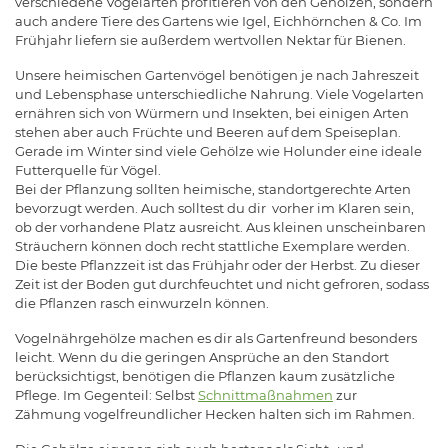
verschiedene Vogelarten profitieren von den Gehölzen, sondern
auch andere Tiere des Gartens wie Igel, Eichhörnchen & Co. Im
Frühjahr liefern sie außerdem wertvollen Nektar für Bienen.
Unsere heimischen Gartenvögel benötigen je nach Jahreszeit
und Lebensphase unterschiedliche Nahrung. Viele Vogelarten
ernähren sich von Würmern und Insekten, bei einigen Arten
stehen aber auch Früchte und Beeren auf dem Speiseplan.
Gerade im Winter sind viele Gehölze wie Holunder eine ideale
Futterquelle für Vögel.
Bei der Pflanzung sollten heimische, standortgerechte Arten
bevorzugt werden. Auch solltest du dir vorher im Klaren sein,
ob der vorhandene Platz ausreicht. Aus kleinen unscheinbaren
Sträuchern können doch recht stattliche Exemplare werden.
Die beste Pflanzzeit ist das Frühjahr oder der Herbst. Zu dieser
Zeit ist der Boden gut durchfeuchtet und nicht gefroren, sodass
die Pflanzen rasch einwurzeln können.
Vogelnährgehölze machen es dir als Gartenfreund besonders
leicht. Wenn du die geringen Ansprüche an den Standort
berücksichtigst, benötigen die Pflanzen kaum zusätzliche
Pflege. Im Gegenteil: Selbst
Schnittmaßnahmen
zur
Zähmung vogelfreundlicher Hecken halten sich im Rahmen.