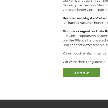
Gurken benötigen in der Brei
Gurken pflanzen möchtest, 
verschiedenen Gemüsearten s
Und der wichtigste Vorteil
Du kannst rückenschonend e
Doch was eignet sich als R
Für Gemüsepflanzen haben w
um die Pflanze herum stecks
und spannst dazwischen ein
Komm doch einfach mal bei u
Wir wünschen Dir gutes Geli
ZURÜCK