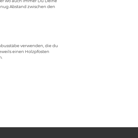
 oder wo auch immer Du Deine
genug Abstand zwischen den
mbusstäbe verwenden, die du
eweils einen Holzpfosten
n.