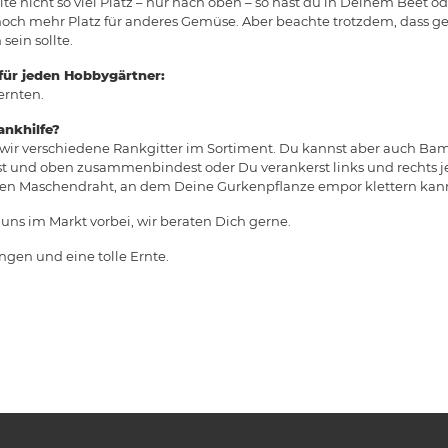
te nicht so viel Platz – nur nach oben – so hast du in Deinem Beet
noch mehr Platz für anderes Gemüse. Aber beachte trotzdem, dass 
ein sollte.
 für jeden Hobbygärtner:
rnten.
ankhilfe?
ir verschiedene Rankgitter im Sortiment. Du kannst aber auch Ba
t und oben zusammenbindest oder Du verankerst links und rechts j
en Maschendraht, an dem Deine Gurkenpflanze empor klettern kan
ns im Markt vorbei, wir beraten Dich gerne.
ngen und eine tolle Ernte.