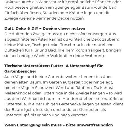
Unkraut. Auch als Windschutz für empfindliche Pflanzen oder
Hochbeete eignet sich ein quer gelegter Baum wunderbar:
Einfach über Rosen, Stauden oder Kräuter legen und die
Zweige wie eine wärmende Decke nutzen.
Duft, Deko & DIY – Zweige clever nutzen
Die duftenden Zweige musst du nicht sofort entsorgen. Aus
abgeschnittenen Ästen kannst du winterliche Deko zaubern:
kleine Kränze, Tischgestecke, Türschmuck oder natürliche
Duftecken für Flur und Bad. In einem Korb arrangiert, bringen
sie noch einige Wochen Waldduft in deine Wohnung.
Tierische Unterstützer: Futter- & Unterschlupf für
Gartenbesucher
Auch Vögel und kleine Gartenbewohner freuen sich über
deinen alten Baum. Im Garten aufgestellt oder hingelegt,
bietet er Vögeln Schutz vor Wind und Räubern. Du kannst
Meisenknödel oder Futterringe in die Zweige hängen – so wird
aus dem Weihnachtsbaum im Handumdrehen eine natürliche
Futterstelle. In einer ruhigen Gartenecke liegen gelassen, dient
der Baum Igeln, Insekten und anderen Kleintieren als
Unterschlupf, bis er nach und nach verrottet.
Wenn Entsorgung sein muss – bitte umweltfreundlich